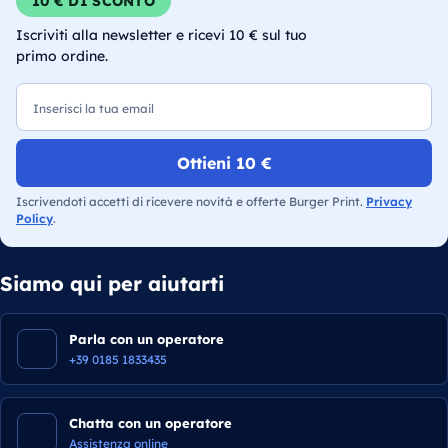
10 € DI SCONTO
Iscriviti alla newsletter e ricevi 10 € sul tuo
primo ordine.
Email
Ottieni 10 €
Iscrivendoti accetti di ricevere novità e offerte Burger Print.
Privacy
Policy
.
Siamo qui per aiutarti
Parla con un operatore
+39 0185 1833435
Chatta con un operatore
Assistenza online