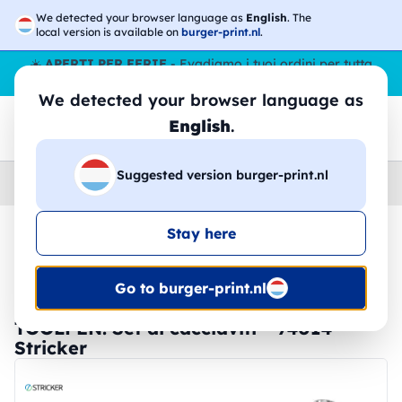
We detected your browser language as
English
. The
local version is available on
burger-print.nl
.
☀️
APERTI PER FERIE
- Evadiamo i tuoi ordini per tutta
l’estate, anche ad agosto.
No stop
😎🌴
We detected your browser language as
English
.
Suggested version burger-print.nl
Home
›
Accessori
›
Utensili
Stay here
🔥 -30% Stampa DTF
Go to burger-print.nl
TOOLPEN. Set di cacciaviti - 94014 -
Stricker