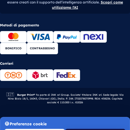
essere creati con il supporto dell’intelligenza artificiale.
Scopri come
utilizziamo l’AI
Metodi di pagamento
BONIFICO
CONTRASSEGNO
Corrieri
🇮🇹
Azienda italiana.
Burger Print®
fa parte di INK srl Group. Societa' titolare: INK srl. Sede legale: Via
Nino Bixio 18/1, 16043, Chiavari (GE), Italia. P. IVA: IT02078070998. REA: 458236. Capitale
sociale: € 110.000 i.v.. ©2026
Preferenze cookie