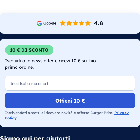
10 € DI SCONTO
Iscriviti alla newsletter e ricevi 10 € sul tuo
primo ordine.
Email
Ottieni 10 €
Iscrivendoti accetti di ricevere novità e offerte Burger Print.
Privacy
Policy
.
Siamo qui per aiutarti