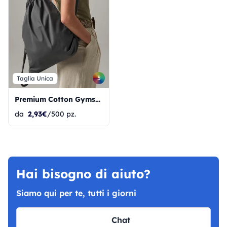
5
Taglia Unica
Premium Cotton Gymsac
da
2,93€
/500 pz.
Hai bisogno di aiuto?
Siamo qui per te, tutti i giorni
Chat