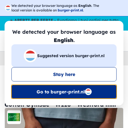
We detected your browser language as
English
. The
local version is available on
burger-print.nl
.
☀️
APERTI PER FERIE
- Evadiamo i tuoi ordini per tutta
l’estate, anche ad agosto.
No stop
😎🌴
We detected your browser language as
English
.
Suggested version burger-print.nl
Home
›
Accessori
›
Zaini
Stay here
🔥 -30% Stampa DTF
Go to burger-print.nl
Cotton Gymsac - W110 - Westford mill