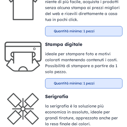
niente di più facile, acquista i prodotti
senza alcuna stampa ai prezzi migliori
del web e ricevili direttamente a casa
tua in pochi click.
Quantità minima: 1 pezzi
Stampa digitale
ideale per stampare foto e motivi
colorati mantenendo contenuti i costi.
Possibilità di stampare a partire da 1
solo pezzo.
Quantità minima: 1 pezzi
Serigrafia
la serigrafia è la soluzione più
economica in assoluto, ideale per
grandi tirature, apprezzata anche per
la resa finale dei colori.