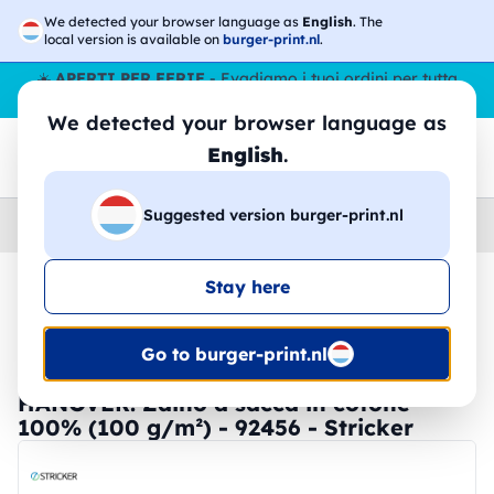
We detected your browser language as
English
. The
local version is available on
burger-print.nl
.
☀️
APERTI PER FERIE
- Evadiamo i tuoi ordini per tutta
l’estate, anche ad agosto.
No stop
😎🌴
We detected your browser language as
English
.
Suggested version burger-print.nl
Home
›
Accessori
›
Zaini
Stay here
🔥 -30% Stampa DTF
Go to burger-print.nl
HANOVER. Zaino a sacca in cotone
100% (100 g/m²) - 92456 - Stricker