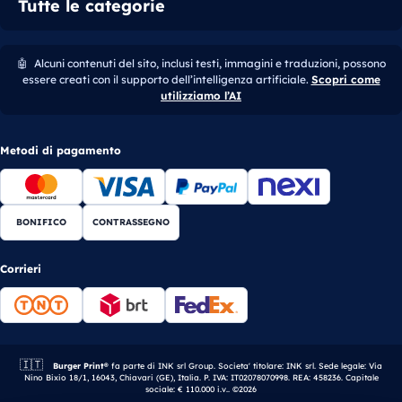
Tutte le categorie
🤖
Alcuni contenuti del sito, inclusi testi, immagini e traduzioni, possono
essere creati con il supporto dell’intelligenza artificiale.
Scopri come
utilizziamo l’AI
Metodi di pagamento
BONIFICO
CONTRASSEGNO
Corrieri
🇮🇹
Azienda italiana.
Burger Print®
fa parte di INK srl Group. Societa' titolare: INK srl. Sede legale: Via
Nino Bixio 18/1, 16043, Chiavari (GE), Italia. P. IVA: IT02078070998. REA: 458236. Capitale
sociale: € 110.000 i.v.. ©2026