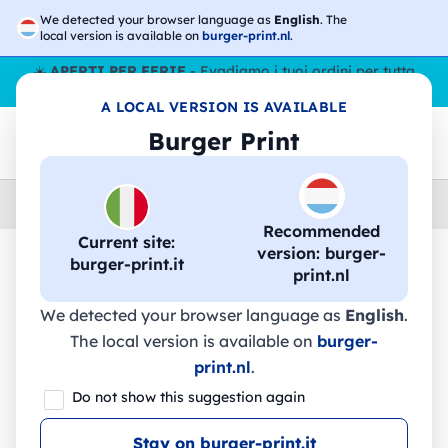
We detected your browser language as
English
. The
local version is available on
burger-print.nl
.
☀️
APERTI PER FERIE
- Evadiamo i tuoi ordini per tutta
l’estate, anche ad agosto.
No stop
😎🌴
A LOCAL VERSION IS AVAILABLE
Burger Print
Home
›
Accessori
›
Zaini
Recommended
Current site:
version: burger-
burger-print.it
print.nl
🔥 -30% Stampa DTF
We detected your browser language as
English
.
The local version is available on
burger-
URBAN - 70600 - Sol's
print.nl
.
Do not show this suggestion again
Stay on burger-print.it