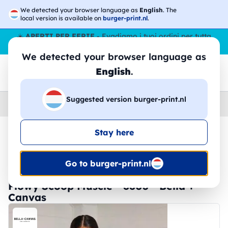
We detected your browser language as
English
. The
local version is available on
burger-print.nl
.
☀️
APERTI PER FERIE
- Evadiamo i tuoi ordini per tutta
l’estate, anche ad agosto.
No stop
😎🌴
We detected your browser language as
English
.
Suggested version burger-print.nl
Home
›
Canottiere
›
Donna
Stay here
🔥 -30% Stampa DTF
Go to burger-print.nl
Flowy Scoop Muscle - 8803 - Bella +
Canvas