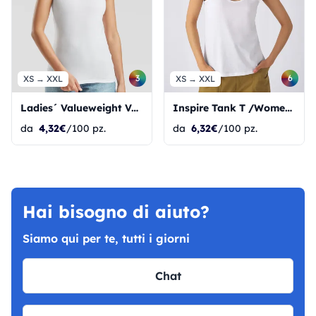
3
6
XS → XXL
XS → XXL
Ladies´ Valueweight Vest
Inspire Tank T /Women_°
da
4,32€
/100 pz.
da
6,32€
/100 pz.
Hai bisogno di aiuto?
Siamo qui per te, tutti i giorni
Chat