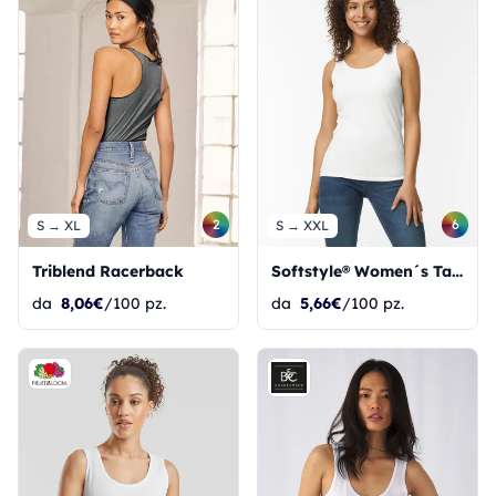
2
6
S → XL
S → XXL
Triblend Racerback
Softstyle® Women´s Tank Top
da
8,06€
/100 pz.
da
5,66€
/100 pz.