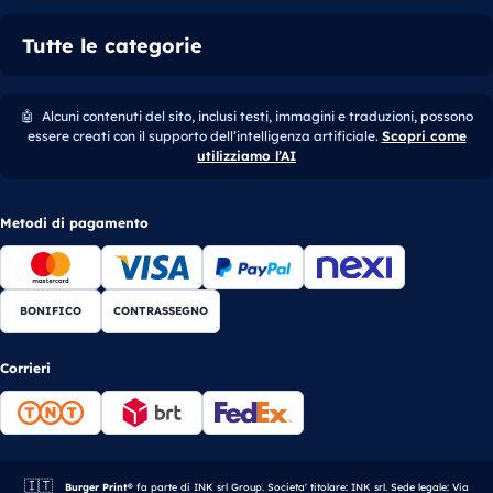
Tutte le categorie
🤖
Alcuni contenuti del sito, inclusi testi, immagini e traduzioni, possono
essere creati con il supporto dell’intelligenza artificiale.
Scopri come
utilizziamo l’AI
Metodi di pagamento
BONIFICO
CONTRASSEGNO
Corrieri
🇮🇹
Azienda italiana.
Burger Print®
fa parte di INK srl Group. Societa' titolare: INK srl. Sede legale: Via