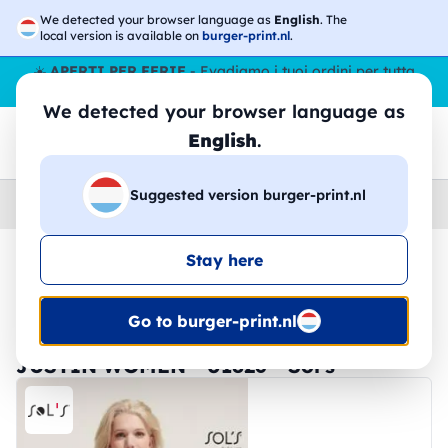
We detected your browser language as
English
. The
local version is available on
burger-print.nl
.
☀️
APERTI PER FERIE
- Evadiamo i tuoi ordini per tutta
l’estate, anche ad agosto.
No stop
😎🌴
We detected your browser language as
English
.
Suggested version burger-print.nl
Home
›
Canottiere
›
Donna
Stay here
🔥 -30% Stampa DTF
Go to burger-print.nl
JUSTIN WOMEN - 01826 - Sol's