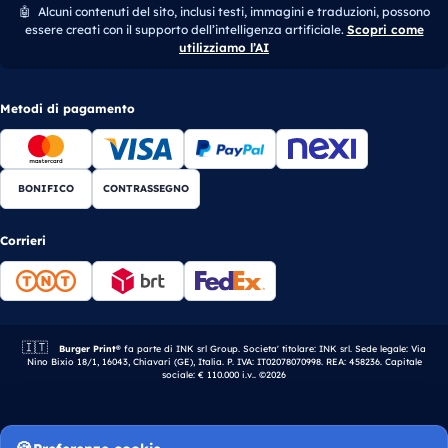
🤖
Alcuni contenuti del sito, inclusi testi, immagini e traduzioni, possono
essere creati con il supporto dell’intelligenza artificiale.
Scopri come
utilizziamo l’AI
Metodi di pagamento
BONIFICO
CONTRASSEGNO
Corrieri
🇮🇹
Azienda italiana.
Burger Print®
fa parte di INK srl Group. Societa' titolare: INK srl. Sede legale: Via
Nino Bixio 18/1, 16043, Chiavari (GE), Italia. P. IVA: IT02078070998. REA: 458236. Capitale
sociale: € 110.000 i.v.. ©2026