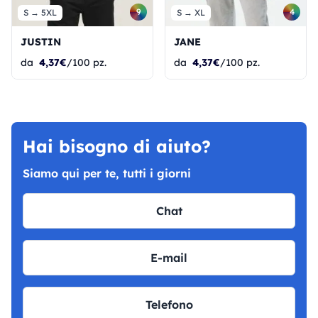
9
4
S → 5XL
S → XL
JUSTIN
JANE
da
4,37€
/100 pz.
da
4,37€
/100 pz.
Hai bisogno di aiuto?
Siamo qui per te, tutti i giorni
Chat
E-mail
Telefono