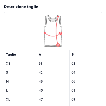
Descrizione taglie
Taglie
A
B
XS
39
62
S
41
64
M
43
66
L
45
68
XL
47
69