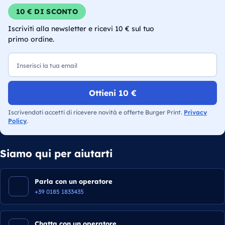
10 € DI SCONTO
Iscriviti alla newsletter e ricevi 10 € sul tuo
primo ordine.
Email
Ottieni 10 €
Iscrivendoti accetti di ricevere novità e offerte Burger Print.
Privacy
Policy
.
Siamo qui per aiutarti
Parla con un operatore
+39 0185 1833435
Chatta con un operatore