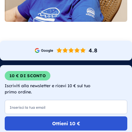
10 € DI SCONTO
Iscriviti alla newsletter e ricevi 10 € sul tuo
primo ordine.
Email
Ottieni 10 €