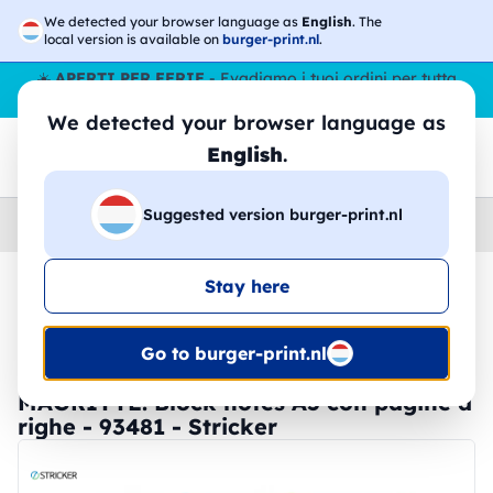
We detected your browser language as
English
. The
local version is available on
burger-print.nl
.
☀️
APERTI PER FERIE
- Evadiamo i tuoi ordini per tutta
l’estate, anche ad agosto.
No stop
😎🌴
We detected your browser language as
English
.
Suggested version burger-print.nl
Home
›
Cartoleria
›
Block Notes
Stay here
🔥 -30% Stampa DTF
Go to burger-print.nl
MAGRITTE. Block notes A5 con pagine a
righe - 93481 - Stricker