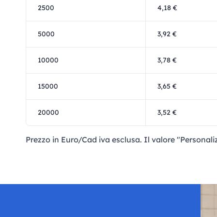
2500
4,18 €
5000
3,92 €
10000
3,78 €
15000
3,65 €
20000
3,52 €
Prezzo in Euro/Cad iva esclusa. Il valore "Personaliz