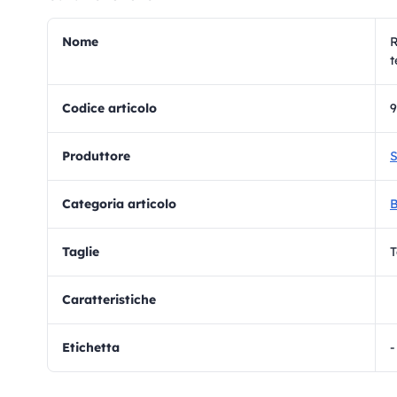
Nome
R
t
Codice articolo
9
Produttore
S
Categoria articolo
B
Taglie
T
Caratteristiche
Etichetta
-