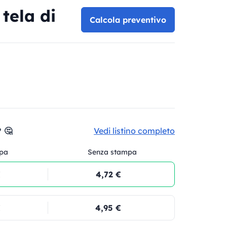
tela di
Calcola preventivo
 🤔
Vedi listino completo
pa
Senza stampa
€
4,72 €
€
4,95 €