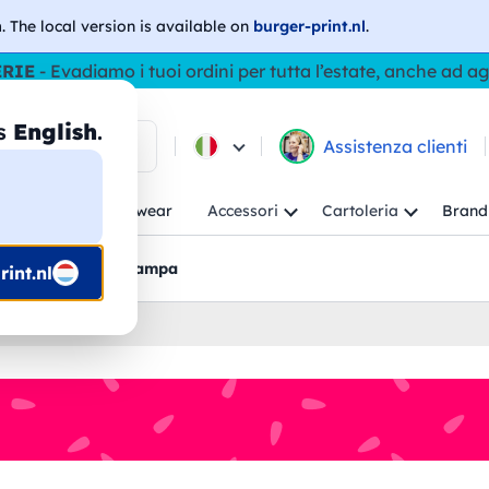
h
. The local version is available on
burger-print.nl
.
ERIE
- Evadiamo i tuoi ordini per tutta l’estate, anche ad a
as
English
.
ca tra i prodotti
Assistenza clienti
ambino
Workwear
Accessori
Cartoleria
Brand
nti
Bozzetti pre-stampa
int.nl