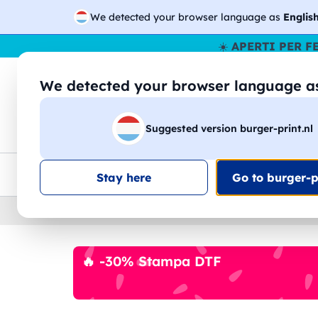
We detected your browser language as
Englis
☀️
APERTI PER F
We detected your browser language 
🔎
Cer
Suggested version burger-print.nl
Magliette
Felpe
Uomo
Donna
B
Consegna gratis
Sconti quantità
Assistenza clie
Stay here
Go to burger-pr
Home
›
Cartoleria
›
Block Notes
🔥 -30% Stampa DTF