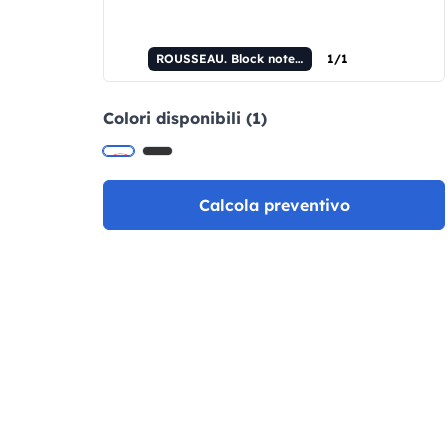
ROUSSEAU. Block notes A5 in in fibra di paglia e tela di cotone con fogli a righe
1/1
Colori disponibili (1)
Calcola preventivo