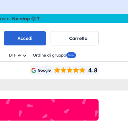
gosto.
No stop
😎🌴
Accedi
Carrello
DTF 🔥
Ordine di gruppo
New