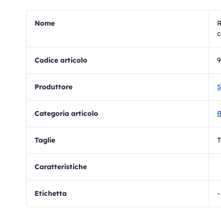
Nome
R
c
Codice articolo
9
Produttore
S
Categoria articolo
B
Taglie
T
Caratteristiche
Etichetta
-