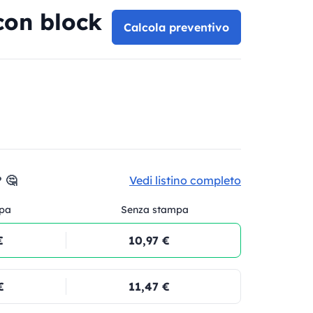
con block
Calcola preventivo
 🤔
Vedi listino completo
pa
Senza stampa
€
10,97 €
€
11,47 €