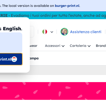
h
. The local version is available on
burger-print.nl
.
ERIE
- Evadiamo i tuoi ordini per tutta l’estate, anche ad a
as
English
.
ca tra i prodotti
Assistenza clienti
ambino
Workwear
Accessori
Cartoleria
Brand
nti
Bozzetti pre-stampa
int.nl