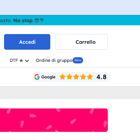
gosto.
No stop
😎🌴
Accedi
Carrello
DTF 🔥
Ordine di gruppo
New