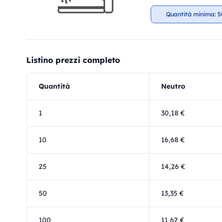
Quantità minima: 5
Listino prezzi completo
Quantità
Neutro
1
30,18 €
10
16,68 €
25
14,26 €
50
13,35 €
100
11,62 €