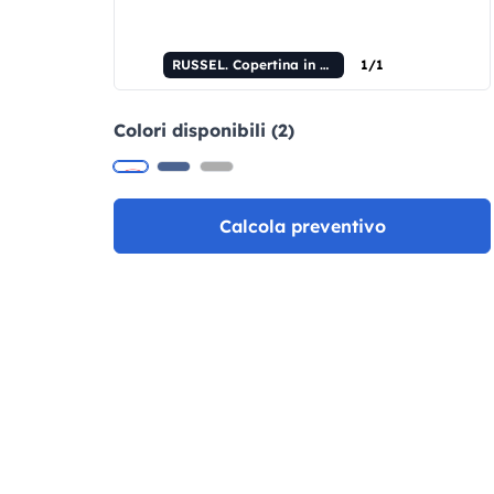
RUSSEL. Copertina in PU e tessuto in poliestere con block notes A5 con pagine semplici
1/1
Colori disponibili (2)
Calcola preventivo