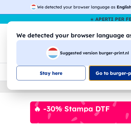
We detected your browser language as
Englis
☀️
APERTI PER F
We detected your browser language 
🔎
Cer
Suggested version burger-print.nl
Magliette
Felpe
Uomo
Donna
B
Consegna gratis
Sconti quantità
Assistenza clie
Stay here
Go to burger-pr
Home
›
Cartoleria
›
Block Notes
🔥 -30% Stampa DTF