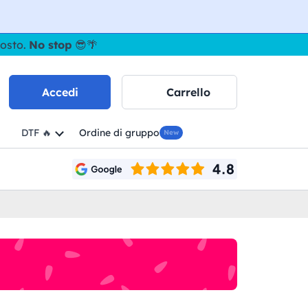
gosto.
No stop
😎🌴
Accedi
Carrello
DTF 🔥
Ordine di gruppo
New