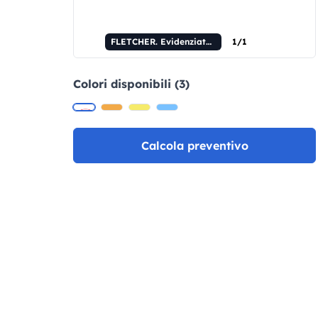
FLETCHER. Evidenziatore PP con finitura lucida
1/1
Colori disponibili (3)
Calcola preventivo