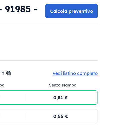
- 91985 -
Calcola preventivo
 ? 🤔
Vedi listino completo
pa
Senza stampa
€
0,51 €
€
0,55 €