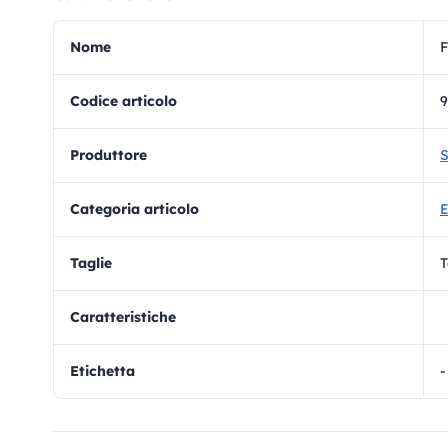
Nome
F
Codice articolo
9
Produttore
S
Categoria articolo
E
Taglie
T
Caratteristiche
Etichetta
-