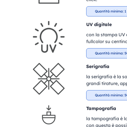
Quantità minima: 1 
UV digitale
con la stampa UV di
fullcolor su centin
Quantità minima: 5
Serigrafia
la serigrafia è la 
grandi tirature, ap
Quantità minima: 5
Tampografia
la tampografia è la
con questa è possib