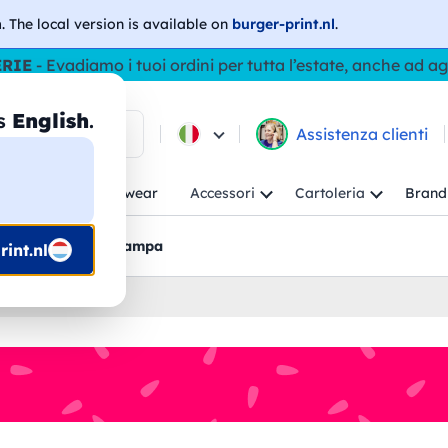
h
. The local version is available on
burger-print.nl
.
ERIE
- Evadiamo i tuoi ordini per tutta l’estate, anche ad a
as
English
.
ca tra i prodotti
Assistenza clienti
ambino
Workwear
Accessori
Cartoleria
Brand
nti
Bozzetti pre-stampa
int.nl