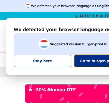
We detected your browser language as
Englis
☀️
APERTI PER F
We detected your browser language 
🔎
Cer
Suggested version burger-print.nl
Magliette
Felpe
Uomo
Donna
B
Consegna gratis
Sconti quantità
Assistenza clie
Stay here
Go to burger-pr
Home
›
Cartoleria
›
Evidenziatori
🔥 -30% Stampa DTF