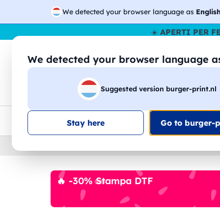
We detected your browser language as
Englis
☀️
APERTI PER F
We detected your browser language 
🔎
Cer
Suggested version burger-print.nl
Magliette
Felpe
Uomo
Donna
B
Consegna gratis
Sconti quantità
Assistenza clie
Stay here
Go to burger-pr
Home
›
Cartoleria
›
Evidenziatori
🔥 -30% Stampa DTF