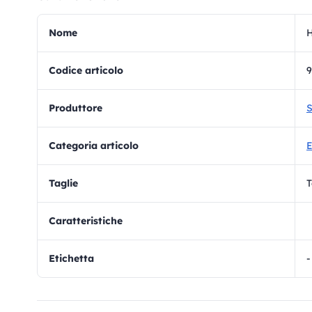
Nome
H
Codice articolo
9
Produttore
S
Categoria articolo
E
Taglie
T
Caratteristiche
Etichetta
-