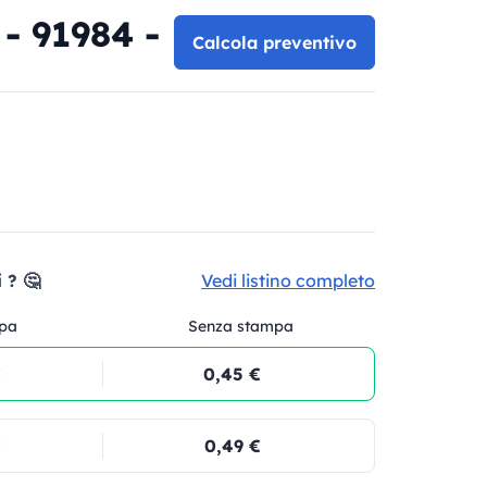
- 91984 -
Calcola preventivo
 ? 🤔
Vedi listino completo
pa
Senza stampa
€
0,45 €
€
0,49 €