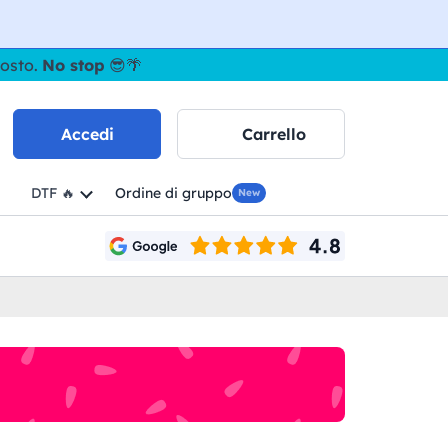
gosto.
No stop
😎🌴
Accedi
Carrello
DTF 🔥
Ordine di gruppo
New