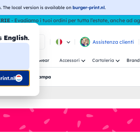
h
. The local version is available on
burger-print.nl
.
ERIE
- Evadiamo i tuoi ordini per tutta l’estate, anche ad a
as
English
.
ca tra i prodotti
Assistenza clienti
ambino
Workwear
Accessori
Cartoleria
Brand
nti
Bozzetti pre-stampa
int.nl