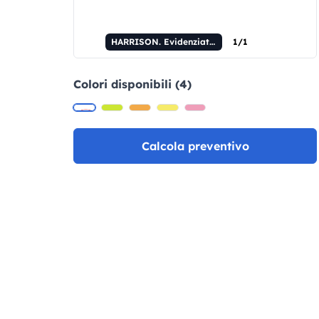
HARRISON. Evidenziatore PP con finitura opaca
1/1
Colori disponibili (4)
Calcola preventivo