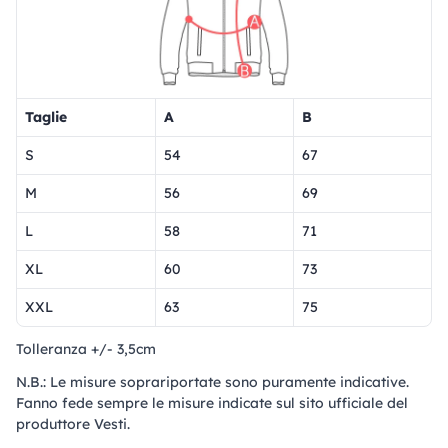
Taglie
A
B
S
54
67
M
56
69
L
58
71
XL
60
73
XXL
63
75
Tolleranza +/- 3,5cm
N.B.: Le misure soprariportate sono puramente indicative.
Fanno fede sempre le misure indicate sul sito ufficiale del
produttore Vesti.