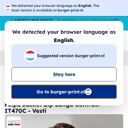
We detected your browser language as
English
. The
local version is available on
burger-print.nl
.
☀️
APERTI PER FERIE
- Evadiamo i tuoi ordini per tutta
l’estate, anche ad agosto.
No stop
😎🌴
We detected your browser language as
English
.
Suggested version burger-print.nl
Home
›
Felpe
›
Uomo
Stay here
🔥 -30% Stampa DTF
Go to burger-print.nl
Felpa Jacket Zip Lunga Contrast -
IT470C - Vesti