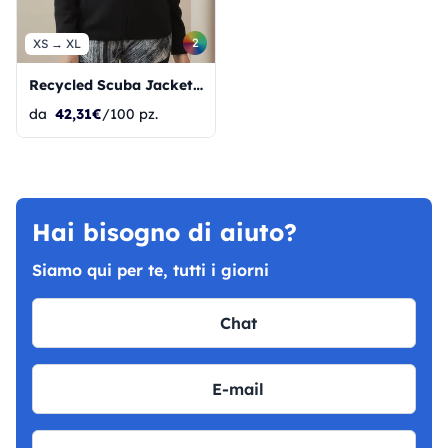
2
XS → XL
Recycled Scuba Jacket Women
da
42,31€
/100 pz.
Hai bisogno di aiuto?
Siamo qui per te, tutti i giorni
Chat
E-mail