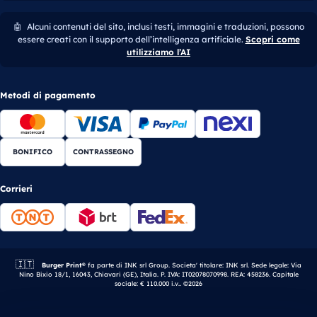
🤖
Alcuni contenuti del sito, inclusi testi, immagini e traduzioni, possono
essere creati con il supporto dell’intelligenza artificiale.
Scopri come
utilizziamo l’AI
Metodi di pagamento
BONIFICO
CONTRASSEGNO
Corrieri
🇮🇹
Azienda italiana.
Burger Print®
fa parte di INK srl Group. Societa' titolare: INK srl. Sede legale: Via
Nino Bixio 18/1, 16043, Chiavari (GE), Italia. P. IVA: IT02078070998. REA: 458236. Capitale
sociale: € 110.000 i.v.. ©2026