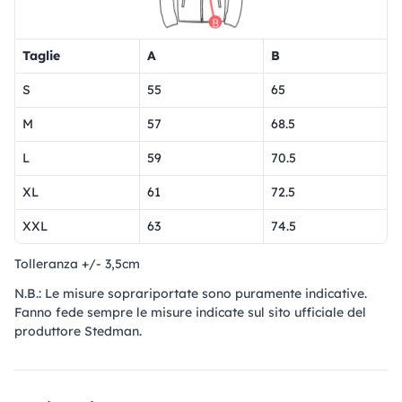
Taglie
A
B
S
55
65
M
57
68.5
L
59
70.5
XL
61
72.5
XXL
63
74.5
Tolleranza +/- 3,5cm
N.B.: Le misure soprariportate sono puramente indicative.
Fanno fede sempre le misure indicate sul sito ufficiale del
produttore Stedman.