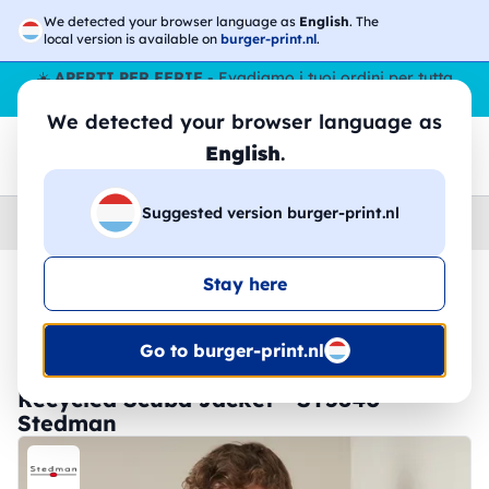
We detected your browser language as
English
. The
local version is available on
burger-print.nl
.
☀️
APERTI PER FERIE
- Evadiamo i tuoi ordini per tutta
l’estate, anche ad agosto.
No stop
😎🌴
We detected your browser language as
English
.
Suggested version burger-print.nl
Home
›
Felpe
›
Uomo
Stay here
🔥 -30% Stampa DTF
Go to burger-print.nl
Recycled Scuba Jacket - ST5840 -
Stedman