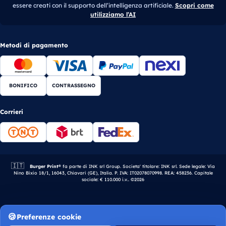
essere creati con il supporto dell’intelligenza artificiale.
Scopri come
utilizziamo l’AI
Metodi di pagamento
BONIFICO
CONTRASSEGNO
Corrieri
🇮🇹
Azienda italiana.
Burger Print®
fa parte di INK srl Group. Societa' titolare: INK srl. Sede legale: Via
Nino Bixio 18/1, 16043, Chiavari (GE), Italia. P. IVA: IT02078070998. REA: 458236. Capitale
sociale: € 110.000 i.v.. ©2026
Preferenze cookie