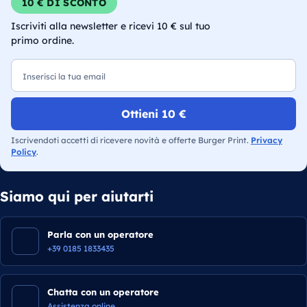
10 € DI SCONTO
Iscriviti alla newsletter e ricevi 10 € sul tuo
primo ordine.
Email
Ottieni 10 €
Iscrivendoti accetti di ricevere novità e offerte Burger Print.
Privacy
Policy
.
Siamo qui per aiutarti
Parla con un operatore
+39 0185 1833435
Chatta con un operatore
Assistenza online