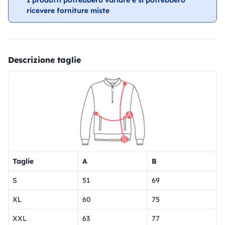
ricevere forniture miste
Descrizione taglie
Taglie
A
B
S
51
69
XL
60
75
XXL
63
77