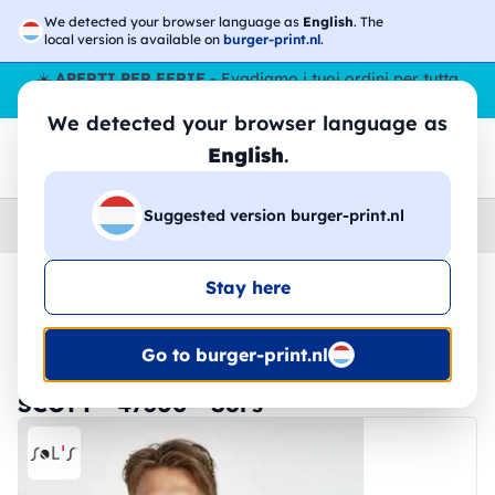
We detected your browser language as
English
. The
local version is available on
burger-print.nl
.
☀️
APERTI PER FERIE
- Evadiamo i tuoi ordini per tutta
l’estate, anche ad agosto.
No stop
😎🌴
We detected your browser language as
English
.
Suggested version burger-print.nl
Home
›
Felpe
›
Uomo
Stay here
🔥 -30% Stampa DTF
Go to burger-print.nl
SCOTT - 47300 - Sol's