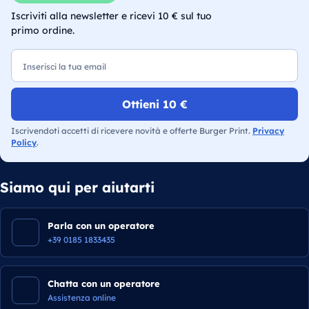
Iscriviti alla newsletter e ricevi 10 € sul tuo
primo ordine.
Email
Ottieni 10 €
Iscrivendoti accetti di ricevere novità e offerte Burger Print.
Privacy
Policy
.
Siamo qui per aiutarti
Parla con un operatore
+39 0185 1833435
Chatta con un operatore
Assistenza online