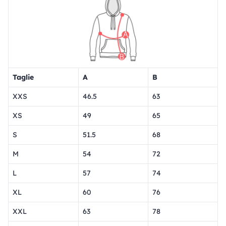
Taglie
A
B
XXS
46.5
63
XS
49
65
S
51.5
68
M
54
72
L
57
74
XL
60
76
XXL
63
78