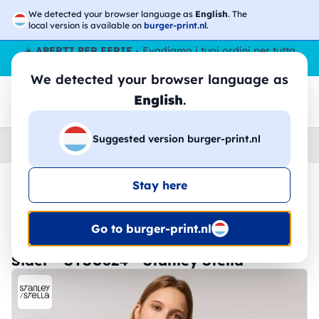
We detected your browser language as
English
. The
local version is available on
burger-print.nl
.
☀️
APERTI PER FERIE
- Evadiamo i tuoi ordini per tutta
l’estate, anche ad agosto.
No stop
😎🌴
We detected your browser language as
English
.
Suggested version burger-print.nl
Home
›
Felpe
›
Uomo
Stay here
🔥 -30% Stampa DTF
Go to burger-print.nl
Sider - STSU824 - Stanley Stella