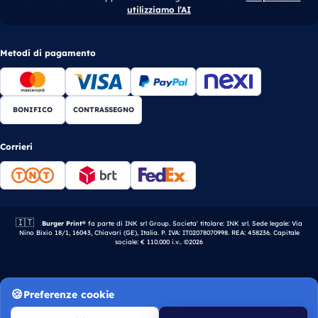
utilizziamo l’AI
Metodi di pagamento
BONIFICO
CONTRASSEGNO
Corrieri
🇮🇹
Azienda italiana.
Burger Print®
fa parte di INK srl Group. Societa' titolare: INK srl. Sede legale: Via
Nino Bixio 18/1, 16043, Chiavari (GE), Italia. P. IVA: IT02078070998. REA: 458236. Capitale
sociale: € 110.000 i.v.. ©2026
Preferenze cookie