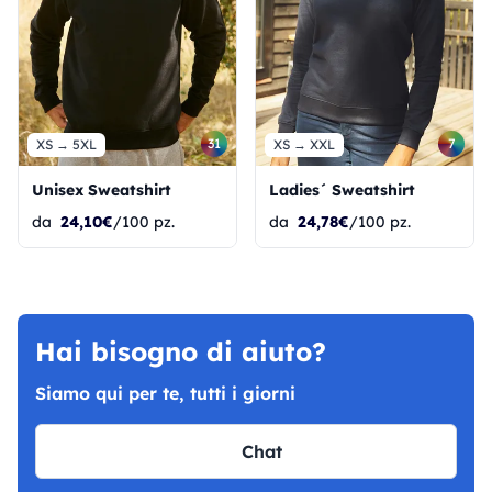
31
7
XS → 5XL
XS → XXL
Unisex Sweatshirt
Ladies´ Sweatshirt
da
24,10€
/100 pz.
da
24,78€
/100 pz.
Hai bisogno di aiuto?
Siamo qui per te, tutti i giorni
Chat