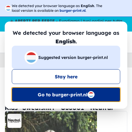
We detected your browser language as
English
. The
local version is available on
burger-print.nl
.
☀️
APERTI PER FERIE
- Evadiamo i tuoi ordini per tutta
l’estate, anche ad agosto.
No stop
😎🌴
We detected your browser language as
English
.
Suggested version burger-print.nl
Home
›
Magliette
›
Bambino
Stay here
🔥 -30% Stampa DTF
Go to burger-print.nl
Kids´ Sweatshirt - O33001 - Neutral