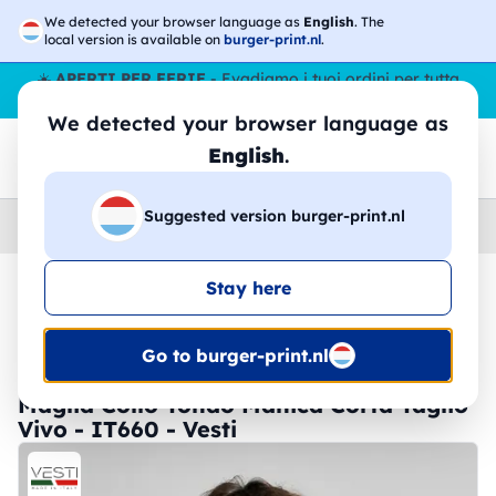
We detected your browser language as
English
. The
local version is available on
burger-print.nl
.
☀️
APERTI PER FERIE
- Evadiamo i tuoi ordini per tutta
l’estate, anche ad agosto.
No stop
😎🌴
We detected your browser language as
English
.
Suggested version burger-print.nl
Home
›
Magliette
›
Uomo
Stay here
🔥 -30% Stampa DTF
Go to burger-print.nl
Maglia Collo Tondo Manica Corta Taglio
Vivo - IT660 - Vesti