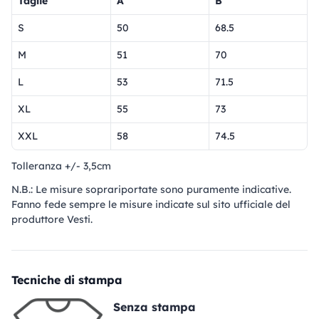
Taglie
A
B
S
50
68.5
M
51
70
L
53
71.5
XL
55
73
XXL
58
74.5
Tolleranza +/- 3,5cm
N.B.: Le misure soprariportate sono puramente indicative.
Fanno fede sempre le misure indicate sul sito ufficiale del
produttore Vesti.
Tecniche di stampa
Senza stampa