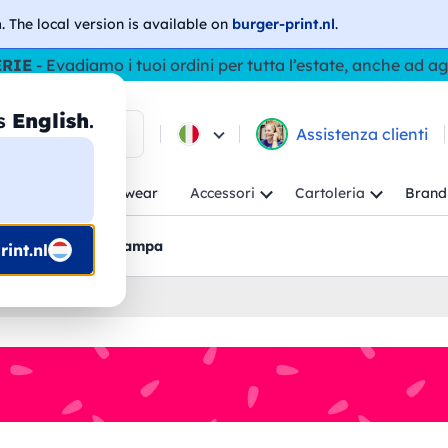
h
. The local version is available on
burger-print.nl
.
ERIE
- Evadiamo i tuoi ordini per tutta l’estate, anche ad a
as
English
.
ca tra i prodotti
Assistenza clienti
ambino
Workwear
Accessori
Cartoleria
Brand
nti
Bozzetti pre-stampa
int.nl