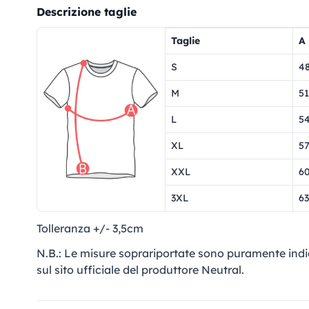
Descrizione taglie
Taglie
A
S
4
M
51
L
5
XL
5
XXL
6
3XL
63
Tolleranza +/- 3,5cm
N.B.: Le misure soprariportate sono puramente indi
sul sito ufficiale del produttore Neutral.