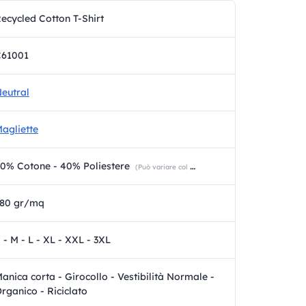
ecycled Cotton T-Shirt
C61001
eutral
agliette
0% Cotone - 40% Poliestere
(Può variare col colore)
180 gr/mq
 - M - L - XL - XXL - 3XL
anica corta - Girocollo - Vestibilità Normale -
rganico - Riciclato