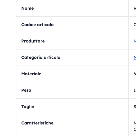
Nome
R
Codice articolo
Produttore
N
Categoria articolo
M
materiale
6
Peso
Taglie
S
Caratteristiche
M
O