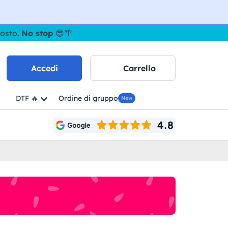
gosto.
No stop
😎🌴
Accedi
Carrello
DTF 🔥
Ordine di gruppo
New