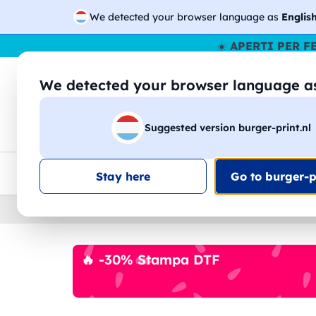
We detected your browser language as
Englis
☀️
APERTI PER F
We detected your browser language 
🔎
Cer
Suggested version burger-print.nl
Magliette
Felpe
Uomo
Donna
B
Consegna gratis
Sconti quantità
Assistenza clie
Stay here
Go to burger-pr
Home
›
Magliette
›
Uomo
🔥 -30% Stampa DTF