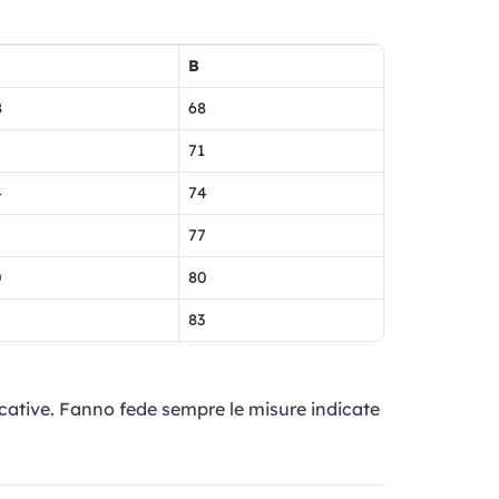
B
8
68
71
4
74
7
77
0
80
83
cative. Fanno fede sempre le misure indicate