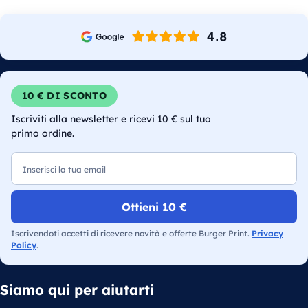
10 € DI SCONTO
Iscriviti alla newsletter e ricevi 10 € sul tuo
primo ordine.
Email
Ottieni 10 €
Iscrivendoti accetti di ricevere novità e offerte Burger Print.
Privacy
Policy
.
Siamo qui per aiutarti