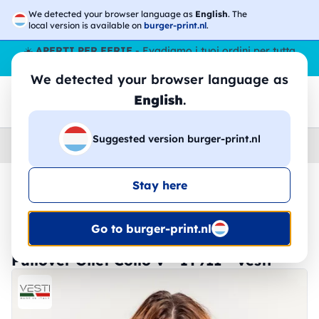
We detected your browser language as
English
. The
local version is available on
burger-print.nl
.
☀️
APERTI PER FERIE
- Evadiamo i tuoi ordini per tutta
l’estate, anche ad agosto.
No stop
😎🌴
We detected your browser language as
English
.
Suggested version burger-print.nl
Home
›
Maglioni
›
Uomo
Stay here
🔥 -30% Stampa DTF
Go to burger-print.nl
Pullover Gilet Collo V - IT911 - Vesti