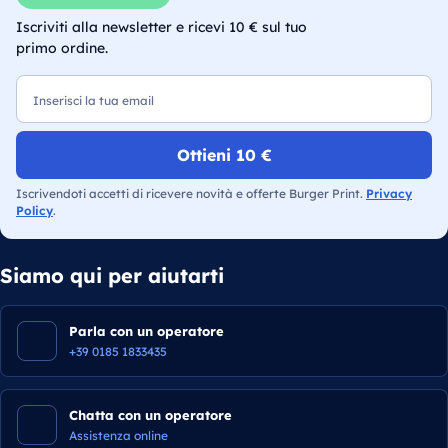
Iscriviti alla newsletter e ricevi 10 € sul tuo
primo ordine.
Email
Ottieni 10 €
Iscrivendoti accetti di ricevere novità e offerte Burger Print.
Privacy
Policy
.
Siamo qui per aiutarti
Parla con un operatore
+39 0185 1833435
Chatta con un operatore
Assistenza online