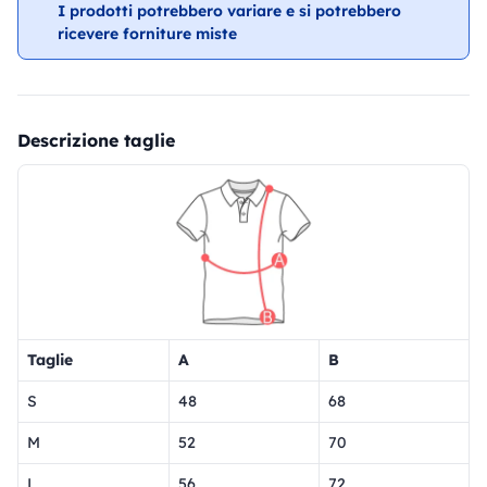
I prodotti potrebbero variare e si potrebbero
ricevere forniture miste
Descrizione taglie
Taglie
A
B
S
48
68
M
52
70
L
56
72