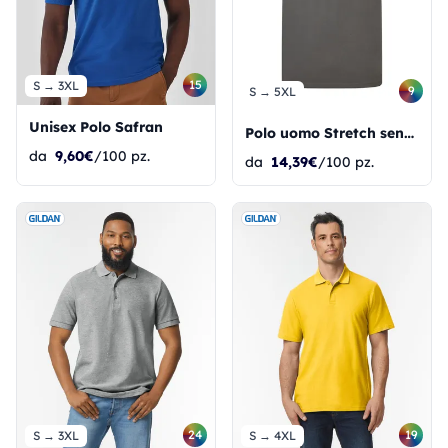
15
S → 3XL
9
S → 5XL
Unisex Polo Safran
Polo uomo Stretch senza etichetta Signature
da
9,60€
/100 pz.
da
14,39€
/100 pz.
24
19
S → 3XL
S → 4XL