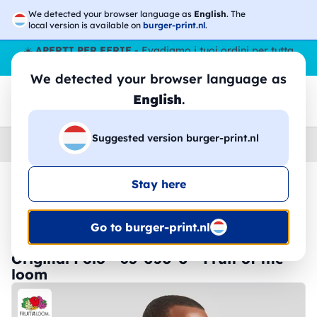
We detected your browser language as
English
. The
local version is available on
burger-print.nl
.
☀️
APERTI PER FERIE
- Evadiamo i tuoi ordini per tutta
l’estate, anche ad agosto.
No stop
😎🌴
We detected your browser language as
English
.
Suggested version burger-print.nl
Home
›
Polo
›
Uomo
Stay here
🔥 -30% Stampa DTF
Go to burger-print.nl
Original Polo - 63-050-0 - Fruit of the
loom