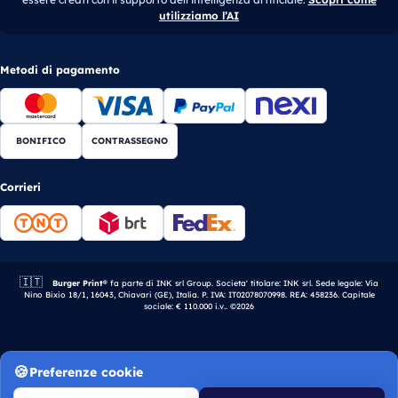
utilizziamo l’AI
Metodi di pagamento
BONIFICO
CONTRASSEGNO
Corrieri
🇮🇹
Azienda italiana.
Burger Print®
fa parte di INK srl Group. Societa' titolare: INK srl. Sede legale: Via
Nino Bixio 18/1, 16043, Chiavari (GE), Italia. P. IVA: IT02078070998. REA: 458236. Capitale
sociale: € 110.000 i.v.. ©2026
Preferenze cookie