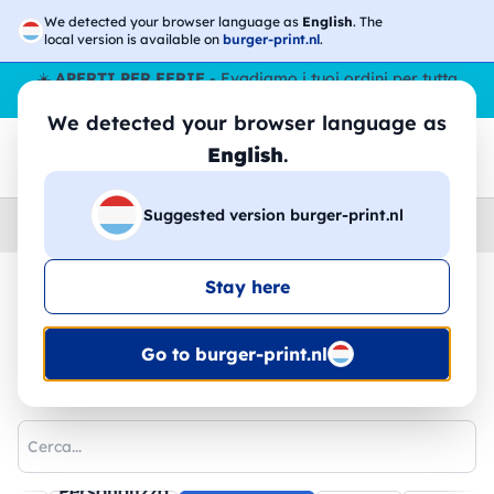
We detected your browser language as
English
. The
local version is available on
burger-print.nl
.
☀️
APERTI PER FERIE
- Evadiamo i tuoi ordini per tutta
l’estate, anche ad agosto.
No stop
😎🌴
We detected your browser language as
English
.
Suggested version burger-print.nl
Home
›
FAQs - Domande Frequenti
›
Certificazioni
Stay here
🔥 -30% Stampa DTF
Go to burger-print.nl
FAQs - Certificazioni
Personalizza